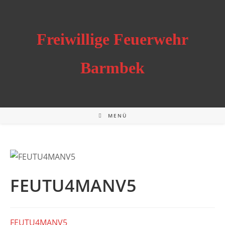
Zum
Inhalt
springen
Freiwillige Feuerwehr
Barmbek
MENÜ
FEUTU4MANV5
FEUTU4MANV5