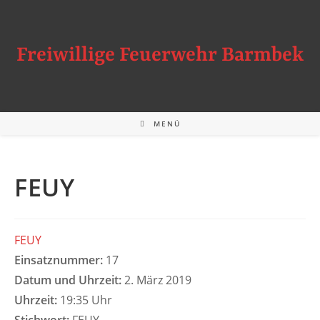
Zum
Inhalt
springen
Freiwillige Feuerwehr Barmbek
MENÜ
FEUY
FEUY
Einsatznummer:
17
Datum und Uhrzeit:
2. März 2019
Uhrzeit:
19:35 Uhr