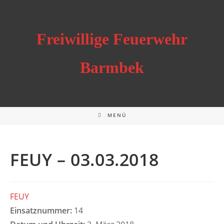
Zum
Inhalt
springen
Freiwillige Feuerwehr
Barmbek
MENÜ
FEUY – 03.03.2018
FEUY
Einsatznummer:
14