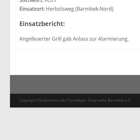
Stichwort:
FEUY
Einsatzort:
Herbstsweg (Barmbek-Nord)
Einsatzbericht:
Angefeuerter Grill gab Anlass zur Alarmierung.
Copyright Förderverein der Freiwilligen Feuerwehr Barmbek e.V.