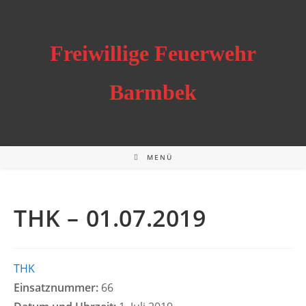
Zum
Inhalt
springen
Freiwillige Feuerwehr
Barmbek
MENÜ
THK – 01.07.2019
THK
Einsatznummer:
66