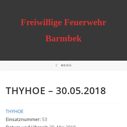
Zum
Inhalt
springen
Freiwillige Feuerwehr
Barmbek
MENÜ
THYHOE – 30.05.2018
THYHOE
Einsatznummer:
53