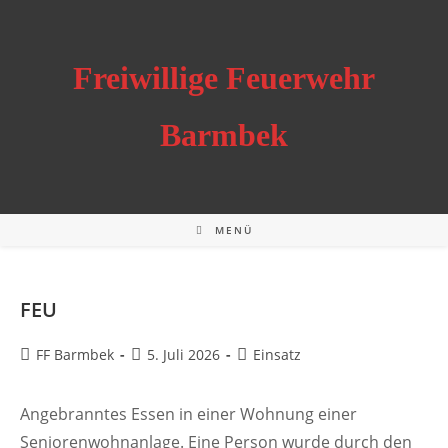
Zum
Inhalt
springen
Freiwillige Feuerwehr
Barmbek
MENÜ
FEU
Beitrags-
Beitrag
Beitrags-
FF Barmbek
5. Juli 2026
Einsatz
Autor:
veröffentlicht:
Kategorie:
Angebranntes Essen in einer Wohnung einer
Seniorenwohnanlage. Eine Person wurde durch den