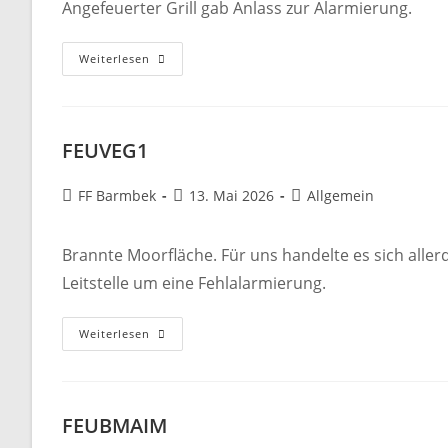
Angefeuerter Grill gab Anlass zur Alarmierung.
FEUY
Weiterlesen
FEUVEG1
Beitrags-
Beitrag
Beitrags-
FF Barmbek
13. Mai 2026
Allgemein
Autor:
veröffentlicht:
Kategorie:
Brannte Moorfläche. Für uns handelte es sich alle
Leitstelle um eine Fehlalarmierung.
FEUVEG1
Weiterlesen
FEUBMAIM