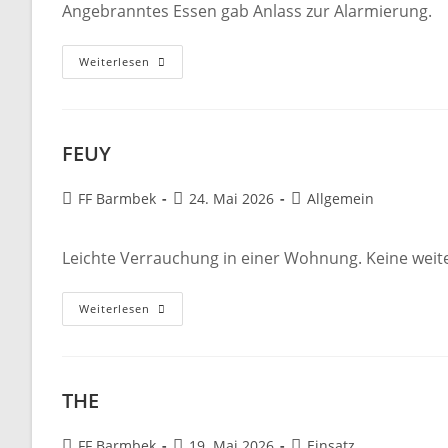
Angebranntes Essen gab Anlass zur Alarmierung.
FEUY
Weiterlesen
FEUY
Beitrags-
Beitrag
Beitrags-
FF Barmbek
24. Mai 2026
Allgemein
Autor:
veröffentlicht:
Kategorie:
Leichte Verrauchung in einer Wohnung. Keine wei
FEUY
Weiterlesen
THE
Beitrags-
Beitrag
Beitrags-
FF Barmbek
19. Mai 2026
Einsatz