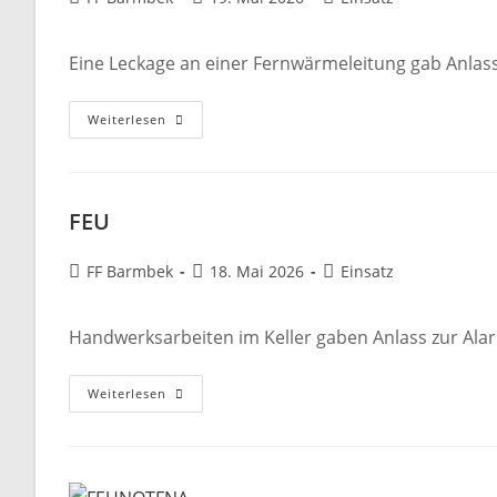
Autor:
veröffentlicht:
Kategorie:
Eine Leckage an einer Fernwärmeleitung gab Anlas
THE
Weiterlesen
FEU
Beitrags-
Beitrag
Beitrags-
FF Barmbek
18. Mai 2026
Einsatz
Autor:
veröffentlicht:
Kategorie:
Handwerksarbeiten im Keller gaben Anlass zur Ala
FEU
Weiterlesen