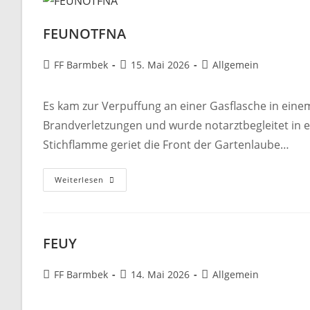
FEUNOTFNA
Beitrags-
Beitrag
Beitrags-
FF Barmbek
15. Mai 2026
Allgemein
Autor:
veröffentlicht:
Kategorie:
Es kam zur Verpuffung an einer Gasflasche in einem
Brandverletzungen und wurde notarztbegleitet in 
Stichflamme geriet die Front der Gartenlaube…
FEUNOTFNA
Weiterlesen
FEUY
Beitrags-
Beitrag
Beitrags-
FF Barmbek
14. Mai 2026
Allgemein
Autor:
veröffentlicht:
Kategorie: