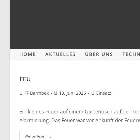
Zum
Inhalt
springen
HOME
AKTUELLES
ÜBER UNS
TECHN
FEU
Beitrags-
Beitrag
Beitrags-
FF Barmbek
13. Juni 2026
Einsatz
Autor:
veröffentlicht:
Kategorie:
Ein kleines Feuer auf einem Gartentisch auf der Te
Alarmierung. Das Feuer war vor Ankunft der Feuerwe
FEU
Weiterlesen