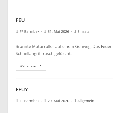
FEU
Beitrags-
Beitrag
Beitrags-
FF Barmbek
31. Mai 2026
Einsatz
Autor:
veröffentlicht:
Kategorie:
Brannte Motorroller auf einem Gehweg. Das Feuer w
Schnellangriff rasch gelöscht.
FEU
Weiterlesen
FEUY
Beitrags-
Beitrag
Beitrags-
FF Barmbek
29. Mai 2026
Allgemein
Autor:
veröffentlicht:
Kategorie: