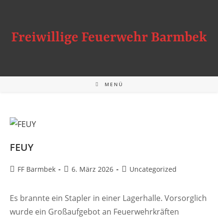
Zum
Inhalt
springen
Freiwillige Feuerwehr Barmbek
MENÜ
FEUY
Beitrags-
Beitrag
Beitrags-
FF Barmbek
6. März 2026
Uncategorized
Autor:
veröffentlicht:
Kategorie:
Es brannte ein Stapler in einer Lagerhalle. Vorsorglich
wurde ein Großaufgebot an Feuerwehrkräften