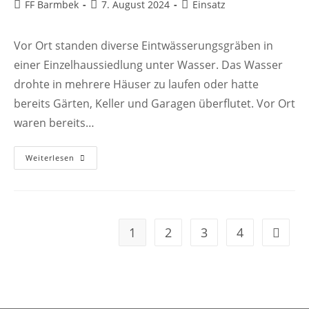
Beitrags-
Beitrag
Beitrags-
FF Barmbek
7. August 2024
Einsatz
Autor:
veröffentlicht:
Kategorie:
Vor Ort standen diverse Eintwässerungsgräben in
einer Einzelhaussiedlung unter Wasser. Das Wasser
drohte in mehrere Häuser zu laufen oder hatte
bereits Gärten, Keller und Garagen überflutet. Vor Ort
waren bereits…
AUSN
Weiterlesen
WASSER
1
2
3
4
Gehe zu