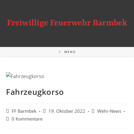
Zum
Inhalt
springen
Freiwillige Feuerwehr Barmbek
MENÜ
Fahrzeugkorso
Beitrags-
Beitrag
Beitrags-
FF Barmbek
19. Oktober 2022
Wehr-News
Autor:
veröffentlicht:
Kategorie:
Beitrags-
0 Kommentare
Kommentare: